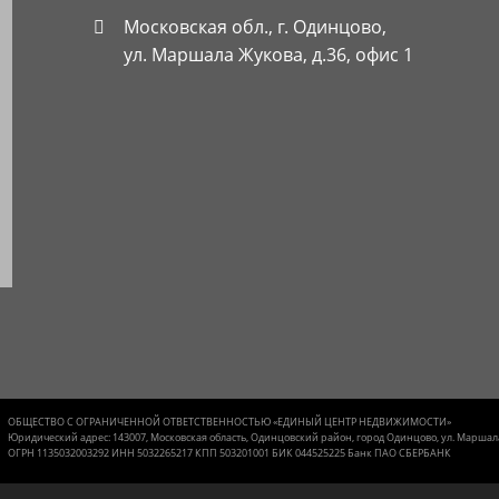
Московская обл., г. Одинцово,
ул. Маршала Жукова, д.36, офис 1
ОБЩЕСТВО С ОГРАНИЧЕННОЙ ОТВЕТСТВЕННОСТЬЮ «ЕДИНЫЙ ЦЕНТР НЕДВИЖИМОСТИ»
Юридический адрес: 143007, Московская область, Одинцовский район, город Одинцово, ул. Маршала Жу
ОГРН 1135032003292
ИНН 5032265217
КПП 503201001
БИК 044525225 Банк ПАО СБЕРБАНК